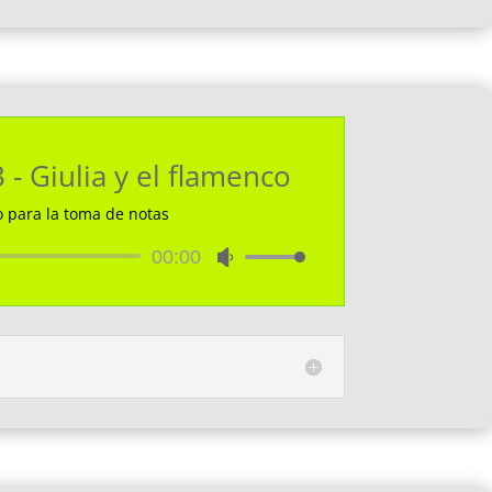
flecha
arriba/abajo
para
aumentar
o
disminuir
 - Giulia y el flamenco
el
volumen.
o para la toma de notas
Reproductor
00:00
Utiliza
de
las
audio
teclas
de
flecha
arriba/abajo
para
aumentar
o
disminuir