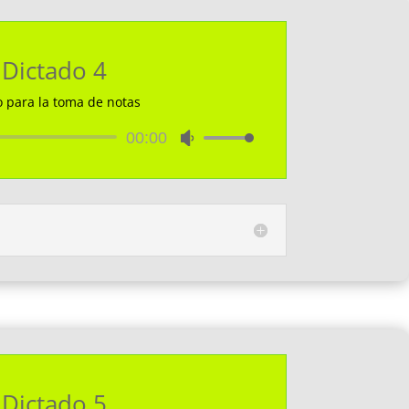
el
volumen.
Dictado 4
o para la toma de notas
Reproductor
00:00
Utiliza
de
las
audio
teclas
de
flecha
arriba/abajo
para
aumentar
o
disminuir
el
volumen.
Dictado 5