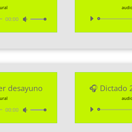
ural
audi
ctor
00:00
Utiliza
las
teclas
de
flecha
arriba/abajo
para
aumentar
o
disminuir
mer desayuno
🎧 Dictado 
el
volumen.
ural
audi
ctor
00:00
Utiliza
las
teclas
de