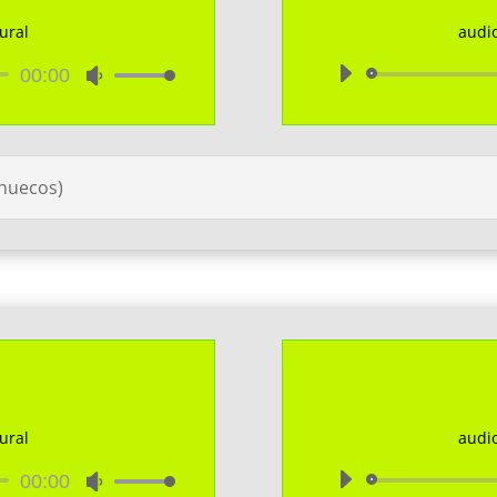
ural
audi
ctor
00:00
Utiliza
las
teclas
de
flecha
 huecos)
arriba/abajo
para
aumentar
o
disminuir
el
volumen.
ural
audi
ctor
00:00
Utiliza