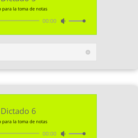
o para la toma de notas
Reproductor
00:00
Utiliza
de
las
audio
teclas
de
flecha
arriba/abajo
para
aumentar
o
disminuir
el
volumen.
Dictado 6
o para la toma de notas
Reproductor
00:00
Utiliza