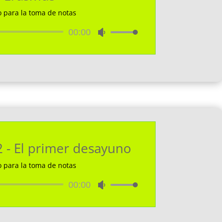
o para la toma de notas
Reproductor
00:00
Utiliza
de
las
audio
teclas
de
flecha
arriba/abajo
para
aumentar
o
disminuir
2 - El primer desayuno
el
volumen.
o para la toma de notas
Reproductor
00:00
Utiliza
de
las
audio
teclas
de