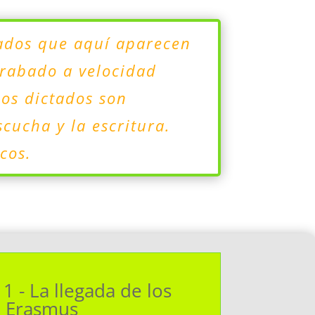
tados que aquí aparecen
grabado a velocidad
Los dictados son
cucha y la escritura.
cos.
1 - La llegada de los
Erasmus