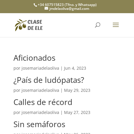
+34 607515823 (Tfno. y Whatsapp)
jmdelaoliva@gmail.com
Aficionados
por
josemariadelaoliva
|
Jun 4, 2023
¿País de ludópatas?
por
josemariadelaoliva
|
May 29, 2023
Calles de récord
por
josemariadelaoliva
|
May 27, 2023
Sin semáforos