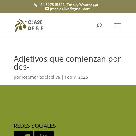
+34 607515823 (Tfno. y Whatsapp)
jmdelaoliva@gmail.com
Adjetivos que comienzan por
des-
por
josemariadelaoliva
|
Feb 7, 2025
REDES SOCIALES