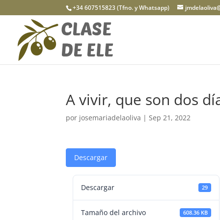
+34 607515823 (Tfno. y Whatsapp)
jmdelaoliva
A vivir, que son dos dí
por
josemariadelaoliva
|
Sep 21, 2022
Descargar
Descargar
29
Tamaño del archivo
608.36 KB