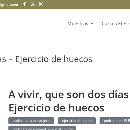
@gmail.com
Muestras
Cursos ELE
as – Ejercicio de huecos
A vivir, que son dos días
Ejercicio de huecos
audios para extranjeros
ejercicio de huecos
podcasts de ELE
podcasts de español para extranjeros