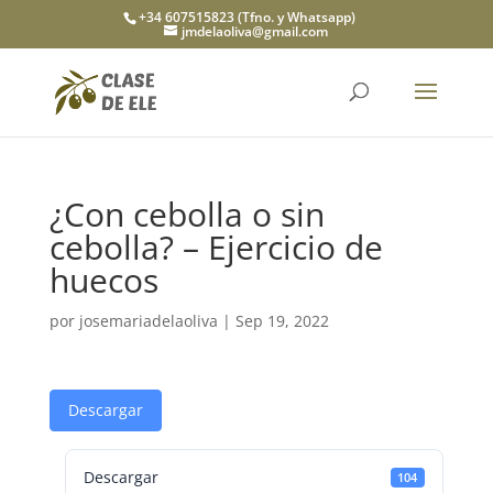
+34 607515823 (Tfno. y Whatsapp)
jmdelaoliva@gmail.com
¿Con cebolla o sin
cebolla? – Ejercicio de
huecos
por
josemariadelaoliva
|
Sep 19, 2022
Descargar
Descargar
104