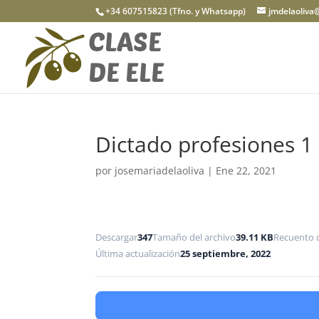
+34 607515823 (Tfno. y Whatsapp)
jmdelaoliva
Dictado profesiones 1
por
josemariadelaoliva
|
Ene 22, 2021
Descargar
347
Tamaño del archivo
39.11 KB
Recuento 
Última actualización
25 septiembre, 2022