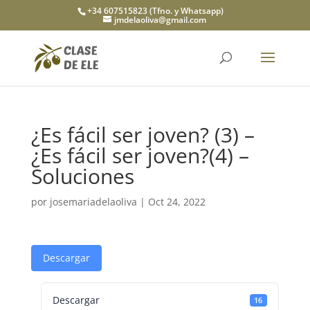
+34 607515823 (Tfno. y Whatsapp)
jmdelaoliva@gmail.com
¿Es fácil ser joven? (3) –
¿Es fácil ser joven?(4) –
Soluciones
por
josemariadelaoliva
|
Oct 24, 2022
Descargar
Descargar
16