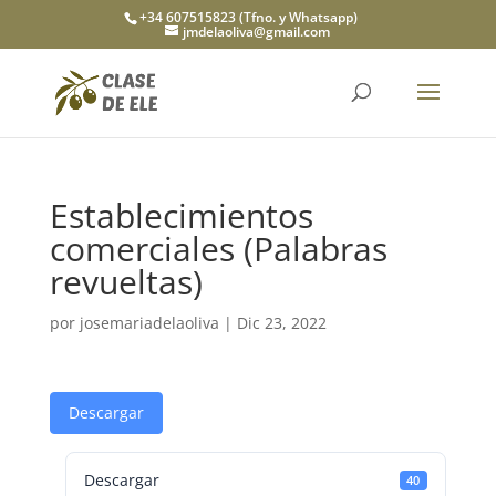
+34 607515823 (Tfno. y Whatsapp)
jmdelaoliva@gmail.com
Establecimientos
comerciales (Palabras
revueltas)
por
josemariadelaoliva
|
Dic 23, 2022
Descargar
Descargar
40