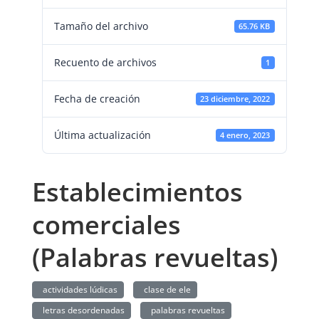
Tamaño del archivo
65.76 KB
Recuento de archivos
1
Fecha de creación
23 diciembre, 2022
Última actualización
4 enero, 2023
Establecimientos
comerciales
(Palabras revueltas)
actividades lúdicas
clase de ele
letras desordenadas
palabras revueltas