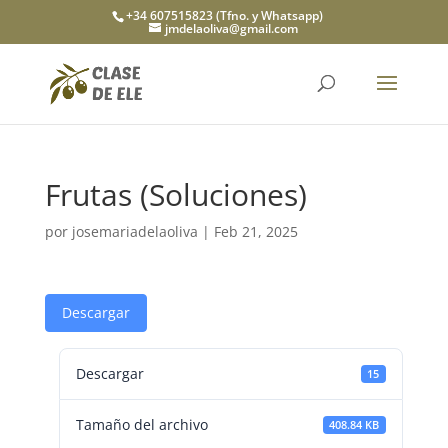
+34 607515823 (Tfno. y Whatsapp)
jmdelaoliva@gmail.com
Frutas (Soluciones)
por
josemariadelaoliva
|
Feb 21, 2025
Descargar
Descargar
15
Tamaño del archivo
408.84 KB