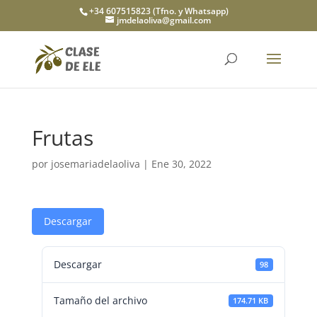
+34 607515823 (Tfno. y Whatsapp)
jmdelaoliva@gmail.com
Frutas
por
josemariadelaoliva
|
Ene 30, 2022
Descargar
Descargar
98
Tamaño del archivo
174.71 KB