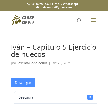
+34 607515823 (Tfno. y Whatsapp)
jmdelaoliva@gmail.com
Iván – Capítulo 5 Ejercicio
de huecos
por
josemariadelaoliva
|
Dic 29, 2021
Descargar
Descargar
18