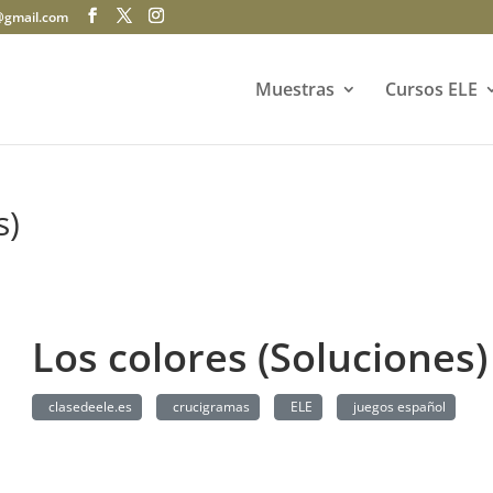
@gmail.com
Muestras
Cursos ELE
s)
Los colores (Soluciones)
clasedeele.es
crucigramas
ELE
juegos español