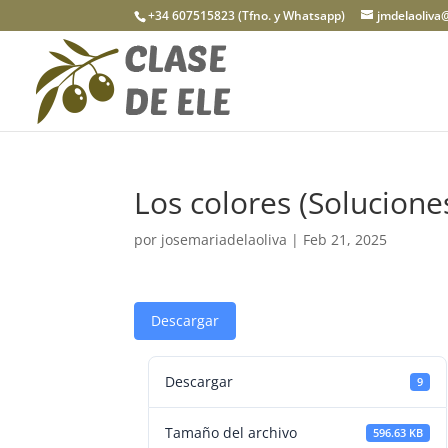
+34 607515823 (Tfno. y Whatsapp)
jmdelaoliva
Los colores (Solucione
por
josemariadelaoliva
|
Feb 21, 2025
Descargar
Descargar
9
Tamaño del archivo
596.63 KB