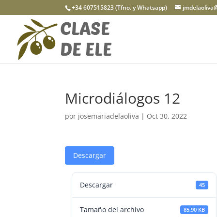
+34 607515823 (Tfno. y Whatsapp)
jmdelaoliva
Microdiálogos 12
por
josemariadelaoliva
|
Oct 30, 2022
Descargar
Descargar
45
Tamaño del archivo
85.90 KB