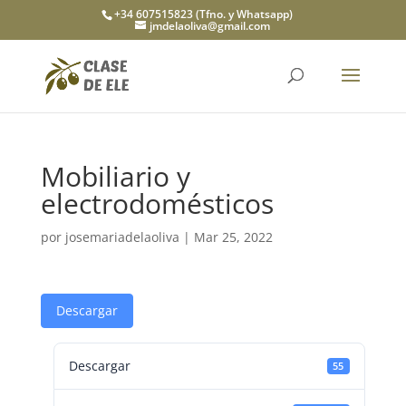
+34 607515823 (Tfno. y Whatsapp)
jmdelaoliva@gmail.com
Mobiliario y
electrodomésticos
por
josemariadelaoliva
|
Mar 25, 2022
Descargar
Descargar
55