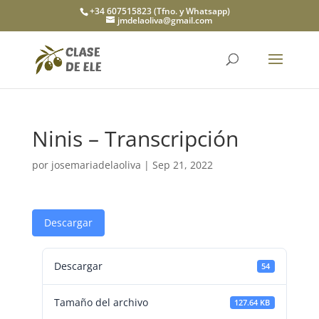
+34 607515823 (Tfno. y Whatsapp)
jmdelaoliva@gmail.com
Ninis – Transcripción
por
josemariadelaoliva
|
Sep 21, 2022
Descargar
Descargar
54
Tamaño del archivo
127.64 KB