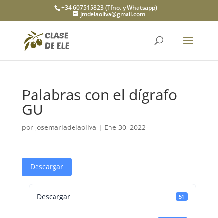
+34 607515823 (Tfno. y Whatsapp)
jmdelaoliva@gmail.com
Palabras con el dígrafo
GU
por
josemariadelaoliva
|
Ene 30, 2022
Descargar
Descargar
51