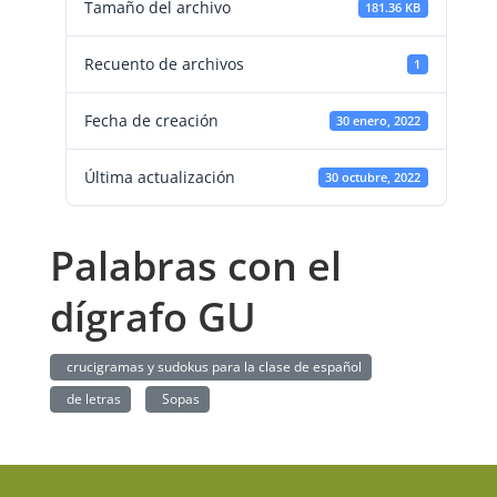
Tamaño del archivo
181.36 KB
Recuento de archivos
1
Fecha de creación
30 enero, 2022
Última actualización
30 octubre, 2022
Palabras con el
dígrafo GU
crucigramas y sudokus para la clase de español
de letras
Sopas