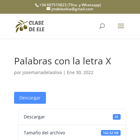
+34 607515823 (Tfno. y Whatsapp)
jmdelaoliva@gmail.com
Palabras con la letra X
por
josemariadelaoliva
|
Ene 30, 2022
Descargar
Descargar
41
Tamaño del archivo
162.52 KB