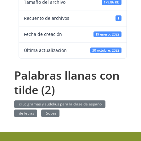
Tamaño del archivo
179.86 KB
Recuento de archivos
1
Fecha de creación
19 enero, 2022
Última actualización
30 octubre, 2022
Palabras llanas con
tilde (2)
crucigramas y sudokus para la clase de español
de letras
Sopas