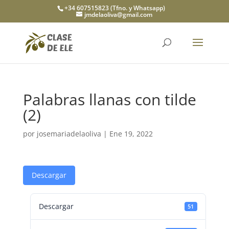
+34 607515823 (Tfno. y Whatsapp)
jmdelaoliva@gmail.com
Palabras llanas con tilde
(2)
por
josemariadelaoliva
|
Ene 19, 2022
Descargar
Descargar
51