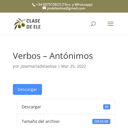
+34 607515823 (Tfno. y Whatsapp)
jmdelaoliva@gmail.com
Verbos – Antónimos
por
josemariadelaoliva
|
Mar 25, 2022
Descargar
Descargar
99
Tamaño del archivo
239.53 KB