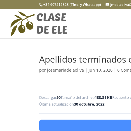
+34 607515823 (Tfno. y Whatsapp)
jmdelaoliva
Apellidos terminados 
por
josemariadelaoliva
|
Jun 10, 2020
|
0 Come
Descargar
50
Tamaño del archivo
188.81 KB
Recuento 
Última actualización
30 octubre, 2022