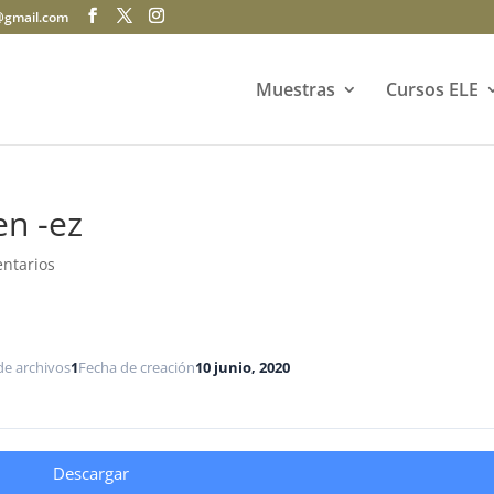
@gmail.com
Muestras
Cursos ELE
en -ez
ntarios
de archivos
1
Fecha de creación
10 junio, 2020
Descargar