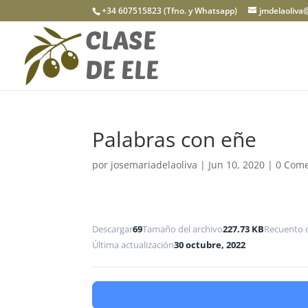
+34 607515823 (Tfno. y Whatsapp)
jmdelaoliva
Palabras con eñe
por
josemariadelaoliva
|
Jun 10, 2020
|
0 Come
Descargar
69
Tamaño del archivo
227.73 KB
Recuento 
Última actualización
30 octubre, 2022