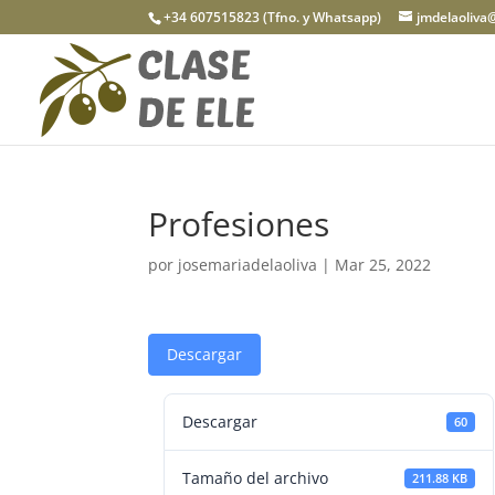
+34 607515823 (Tfno. y Whatsapp)
jmdelaoliva
Profesiones
por
josemariadelaoliva
|
Mar 25, 2022
Descargar
Descargar
60
Tamaño del archivo
211.88 KB