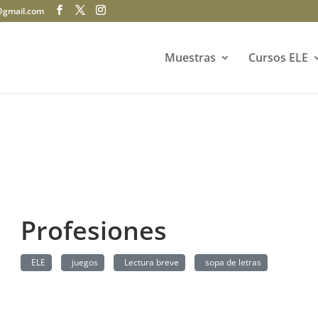
@gmail.com
Muestras
Cursos ELE
Profesiones
ELE
juegos
Lectura breve
sopa de letras