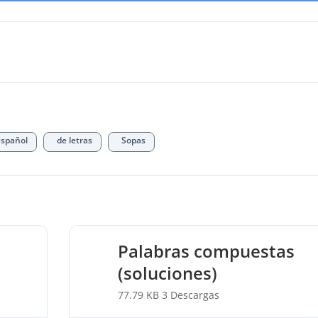
español
de letras
Sopas
Palabras compuestas
(soluciones)
77.79 KB
3 Descargas