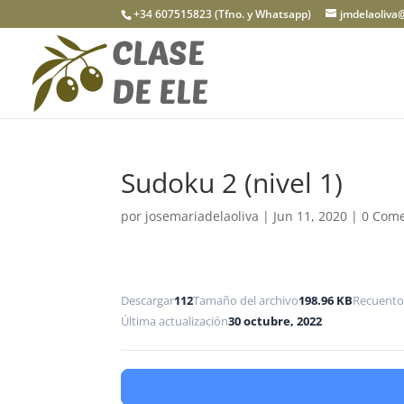
+34 607515823 (Tfno. y Whatsapp)
jmdelaoliva
Sudoku 2 (nivel 1)
por
josemariadelaoliva
|
Jun 11, 2020
|
0 Come
Descargar
112
Tamaño del archivo
198.96 KB
Recuento
Última actualización
30 octubre, 2022